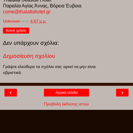
Παραλία Αγίας Άννας, Βόρεια Έυβοια
come@thalattahotel.gr
Unknown
στις
4:07 μ.μ.
Κοινή χρήση
Δεν υπάρχουν σχόλια:
Δημοσίευση σχολίου
Γράψτε ελεύθερα τα σχόλια σας αρκεί να μην είναι
υβριστικά.
‹
›
Αρχική σελίδα
Προβολή έκδοσης ιστού