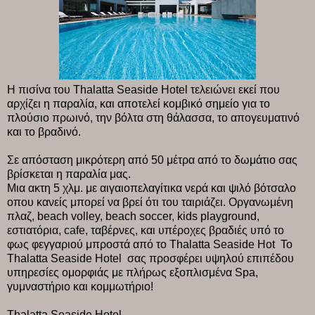
Η πισίνα του Thalatta Seaside Hotel τελειώνει εκεί που
αρχίζει η παραλία, και αποτελεί κομβικό σημείο για το
πλούσιο πρωινό, την βόλτα στη θάλασσα, το απογευματινό
και το βραδινό.
Σε απόσταση μικρότερη από 50 μέτρα από το δωμάτιο σας
βρίσκεται η παραλία μας.
Mια ακτη 5 χλμ. με αιγαιοπελαγίτικα νερά και ψιλό βότσαλο
οπου κανείς μπορεί να βρεί ότι του ταιριάζει. Οργανωμένη
πλαζ, beach volley, beach soccer, kids playground,
εστιατόρια, cafe, ταβέρνες, και υπέροχες βραδιές υπό το
φως φεγγαριού μπροστά από το Thalatta Seaside Hot Το
Thalatta Seaside Hotel σας προσφέρει υψηλού επιπέδου
υπηρεσίες ομορφιάς με πλήρως εξοπλισμένα Spa,
γυμναστήριο και κομμωτήριο!
Thalatta Seaside Hotel