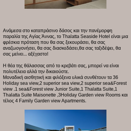
Ανάμεσα στο καταπράσινο δάσος και την πανέμορφη
παραλία της Αγίας Άννας, το Thalatta Seaside Hotel είναι μια
φρέσκια πρόταση που θα σας ξεκουράσει, θα σας
αναζωογονήσει, θα σας διασκεδάσει,θα σας ταξιδέψει, θα
σας μείνει... αξέχαστο!
Η θέα της θάλασσας από το κρεβάτι σας, μπορεί να είναι
πολυτέλεια αλλά την δικαιούστε.
Mοναδική αισθητική και φιλόξενα υλικά συνθέτουν τα 36
Holiday sea view,2 superior sea view,2 superior sea&Forest
view .1 sea&Forest view Junior Suite,1 Thalatta Suite,1
Thalatta Suite Maisonette ,3Holiday Garden view Rooms και
τέλος 4 Family Garden view Apartments.